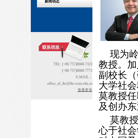
新闻动态
现为
教授。加
TEL: (+86 757)8668 7323
(+86 757)8668 7772
副校长（
E-MAIL：
大学社会
office_of_ibc@ibc.scnu.edu.cn
查看更多
莫教授任
及创办东
莫教
心于社会