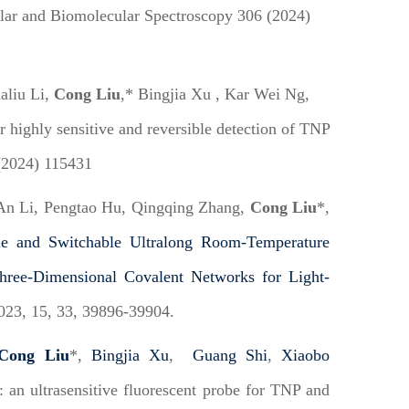
ular and Biomolecular Spectroscopy 306 (2024)
aliu Li,
Cong Liu
,* Bingjia Xu , Kar Wei Ng,
 highly sensitive and reversible detection of TNP
 (2024) 115431
An Li, Pengtao Hu, Qingqing Zhang,
Cong Liu
*,
le and Switchable Ultralong Room-Temperature
hree-Dimensional Covalent Networks for Light-
2023, 15, 33, 39896-39904.
Cong Liu
*,
Bingjia Xu
,
Guang Shi
,
Xiaobo
 an ultrasensitive fluorescent probe for TNP and