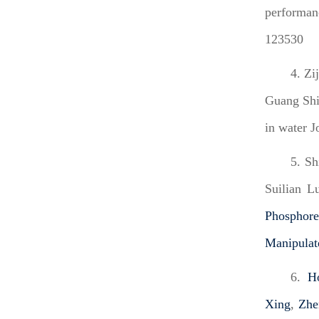
performan
123530
4.
Zi
Guang Shi,
in water 
5
. S
Suilian L
Phosphore
Manipulate
6
.
H
Xing
,
Zhe