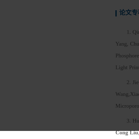
论文专
1.
Qi
Yang, Ch
Phosphore
Light Pri
2.
Ji
Wang,Xia
Microporo
3.
Hu
Cong Liu