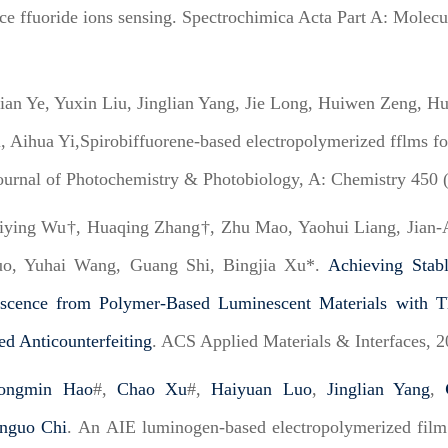
ce ffuoride ions sensing. Spectrochimica Acta Part A: Molec
jian Ye, Yuxin Liu, Jinglian Yang, Jie Long, Huiwen Zeng, Hu
 Aihua Yi,Spirobiffuorene-based electropolymerized fflms for
Journal of Photochemistry & Photobiology, A: Chemistry 450
hiying Wu†, Huaqing Zhang†, Zhu Mao, Yaohui Liang, Jian-
uo, Yuhai Wang, Guang Shi, Bingjia Xu*.
Achieving Stab
scence from Polymer-Based Luminescent Materials with T
d Anticounterfeiting
. ACS Applied Materials & Interfaces, 
ongmin Hao
#,
Chao Xu
#,
Haiyuan Luo
,
Jinglian Yang
,
nguo Chi
. An AIE luminogen-based electropolymerized film: