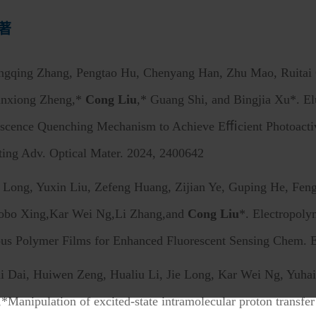
著
ngqing Zhang, Pengtao Hu, Chenyang Han, Zhu Mao, Ruitai 
unxiong Zheng,*
Cong Liu
,* Guang Shi, and Bingjia Xu*
.
El
scence Quenching Mechanism to Achieve Eﬃcient Photoactiva
nting Adv. Optical Mater. 2024, 2400642
e Long, Yuxin Liu, Zefeng Huang, Zijian Ye, Guping He, Feng
obo Xing,Kar Wei Ng,Li Zhang,and
Cong Liu
*. Electropoly
us Polymer Films for Enhanced Fluorescent Sensing Chem. E
i Dai, Huiwen Zeng, Hualiu Li, Jie Long, Kar Wei Ng, Yuha
,*Manipulation of excited-state intramolecular proton transfer