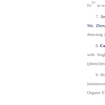
3+
Fe
in wa
7
.
Ji
Shi
,
Zhen
detecting 
8
.
Co
with brig
(phenyl)m
9
. H
luminesce
Organic El