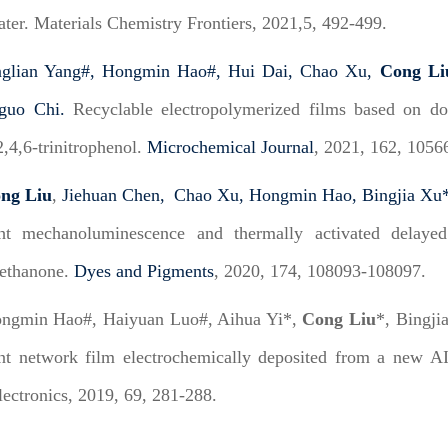
ter. Materials Chemistry Frontiers, 2021,5, 492-499.
nglian Yang#,
Hongmin Hao#,
Hui Dai,
Chao Xu,
Cong Li
guo Chi.
Recyclable electropolymerized films based on do
2,4,6-trinitrophenol.
Microchemical Journal
, 2021, 162, 1056
ng Liu
,
Jiehuan Chen,
Chao Xu,
Hongmin Hao,
Bingjia Xu
ht mechanoluminescence and thermally activated delayed
ethanone.
Dyes and Pigments
, 2020, 174, 108093-108097.
ongmin Hao#, Haiyuan Luo#, Aihua Yi*,
Cong Liu
*, Bingji
nt network film electrochemically deposited from a new A
ectronics, 2019, 69, 281-288.