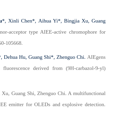
u
*,
Xinli Chen*,
Aihua Yi*,
Bingjia Xu,
Guang
nor-acceptor type AIEE-active chromophore for
60-105668.
*,
Dehua Hu,
Guang Shi*,
Zhenguo Chi.
AIEgens
 fluorescence derived from (9H-carbazol-9-yl)
a Xu, Guang Shi, Zhenguo Chi. A multifunctional
IEE emitter for OLEDs and explosive detection.