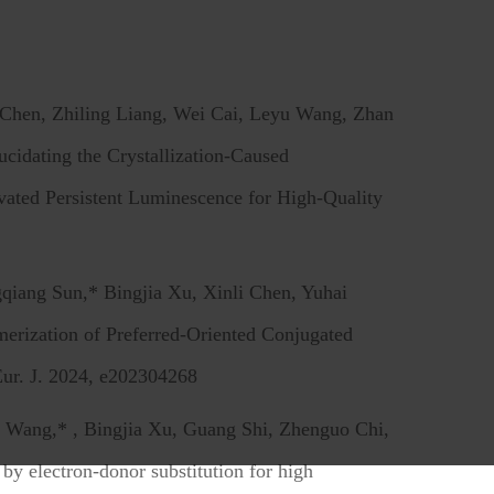
Chen, Zhiling Liang, Wei Cai, Leyu Wang, Zhan
ucidating the Crystallization-Caused
ted Persistent Luminescence for High-Quality
qiang Sun,* Bingjia Xu, Xinli Chen, Yuhai
merization of Preferred-Oriented Conjugated
ur. J. 2024, e202304268
i Wang,* , Bingjia Xu, Guang Shi, Zhenguo Chi,
 by electron-donor substitution for high