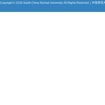
Copyright © 2026 South China Normal University. All Rights Reserved
|
华南师范大