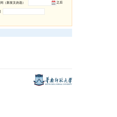
之后
时间（新发文勿选）
词