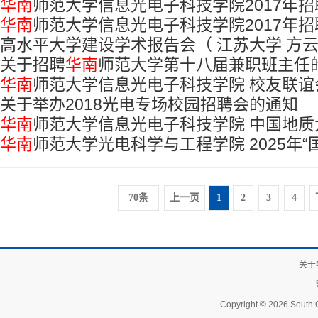
华南
师范大学信息光电子科技学院2017年
通告
华南
师范大学信息光电子科技学院2017年
通知
高水平大学建设学术报告会（ 江苏大学 方
通知
关于招聘
华南
师范大学第十八届兼职班主任
华南
师范大学信息光电子科技学院 校友联
关于举办2018光电专场校园招聘会的通知
华南
师范大学信息光电子科技学院 中国地质
华南
师范大学光电科学与工程学院 2025年“
生工作经验交流座谈会
名单公示
70条
上一页
1
2
3
4
关于
Copyright © 2026 South C