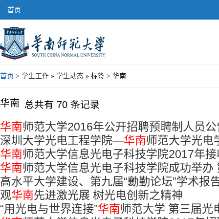
首页
首页
>
学生工作
»
学生动态
» 标签 > 华南
华南
总共有 70 条记录
华南
师范大学2016年公开招聘预聘制人员公
深圳大学光电工程学院—
华南
师范大学光电学
华南
师范大学信息光电子科技学院2017年
夏令营”暑期学校招生简章（增补报名）
华南
师范大学信息光电子科技学院成功举办
学位研究生章程
高水平大学建设、第九届“勷勤论坛”学术报
颁奖典礼暨作品展
观
华南
先进激光展 树光电创新之精神
水玲玲教授）
“用光电与世界连接”
华南
师范大学 第三届光