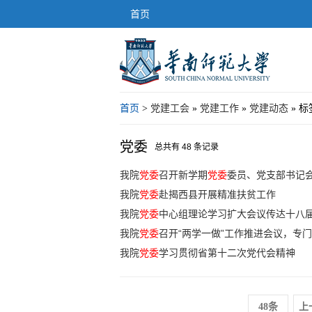
首页
首页
>
党建工会
»
党建工作
»
党建动态
» 标
党委
总共有 48 条记录
我院
党委
召开新学期
党委
委员、党支部书记
我院
党委
赴揭西县开展精准扶贫工作
我院
党委
中心组理论学习扩大会议传达十八
我院
党委
召开“两学一做”工作推进会议，专
我院
党委
学习贯彻省第十二次党代会精神
48条
上