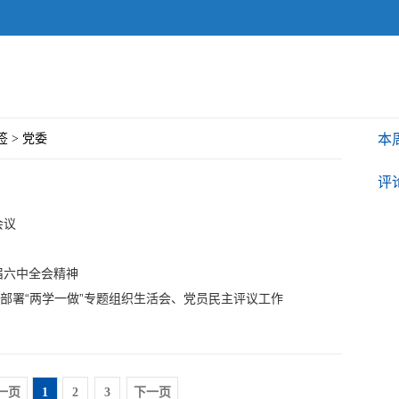
签 > 党委
本
评
会议
届六中全会精神
门部署“两学一做”专题组织生活会、党员民主评议工作
一页
1
2
3
下一页