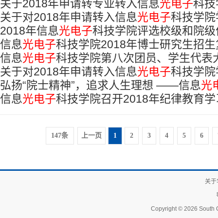
关于2018年申请转专业转入信息
光电子
科技
学院2017级研究生大会顺利召开
关于对2018年申请转入信息
光电子
科技学院
一轮）
2018年信息
光电子
科技学院评选校级和院级
信息
光电子
科技学院2018年博士研究生招
（设计）名单公示
信息
光电子
科技学院第八次团员、学生代表
关于对2018年申请转入信息
光电子
科技学院
弘扬“院士精神”，追求人生理想 ——信息
光
（第二轮）
信息
光电子
科技学院召开2018年纪律教育
研究生新生开学典礼顺利举行
147条
上一页
1
2
3
4
5
6
关于
Copyright © 2026 South C