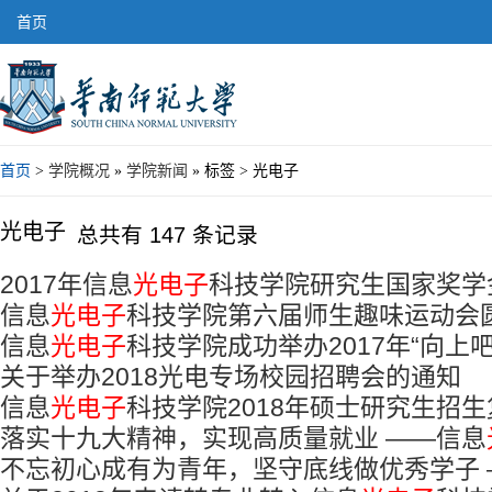
首页
首页
>
学院概况
»
学院新闻
» 标签 > 光电子
光电子
总共有 147 条记录
2017年信息
光电子
科技学院研究生国家奖学
信息
光电子
科技学院第六届师生趣味运动会
示
信息
光电子
科技学院成功举办2017年“向上
关于举办2018光电专场校园招聘会的通知
信息
光电子
科技学院2018年硕士研究生招
落实十九大精神，实现高质量就业 ——信息
不忘初心成有为青年，坚守底线做优秀学子 
举办2018年光电专场校园招聘会